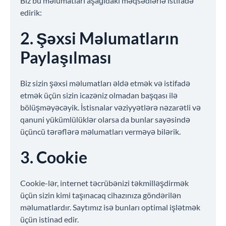
Biz bu məlumatları aşağıdakı məqsədlərlə istifadə
edirik:
2. Şəxsi Məlumatların
Paylaşılması
Biz sizin şəxsi məlumatları əldə etmək və istifadə
etmək üçün sizin icazəniz olmadan başqası ilə
bölüşməyəcəyik. İstisnalar vəziyyətlərə nəzarətli və
qanuni yükümlülüklər olarsa da bunlar sayəsində
üçüncü tərəflərə məlumatları verməyə bilərik.
3. Cookie
Cookie-lər, internet təcrübənizi təkmilləşdirmək
üçün sizin kimi taşınacaq cihazınıza göndərilən
məlumatlardır. Saytımız isə bunları optimal işlətmək
üçün istinad edir.