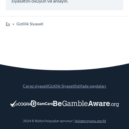
siyasətini oxuyun və anlayın.
Ev
»
Gizlilik Siyasəti
Çərəz siyasəti
Gizlilik Siyasəti
İstifadə qaydaları
2024 © Bütün hüquqlar qorunur |
Aviatoroyunu.world